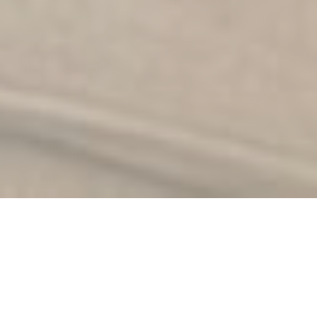
★
5.0 no Google · 13 avaliações
Certificada IBCLC
Avaliada
Mais de 10 Anos de Experiência
Presencial & Virtual
English & Português