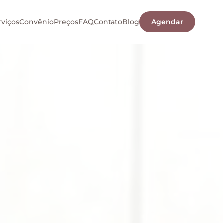
rviços
Convênio
Preços
FAQ
Contato
Blog
Agendar