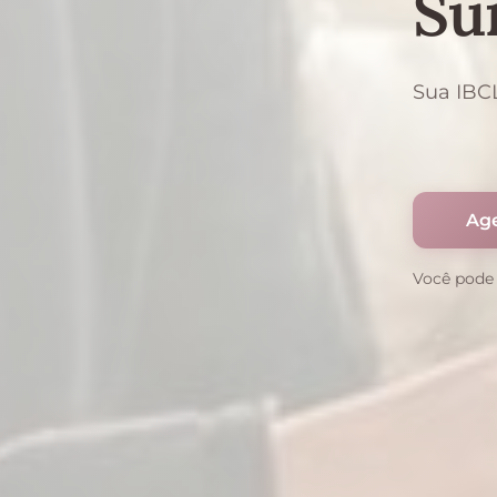
Su
Sua IBC
Ag
Você pode 